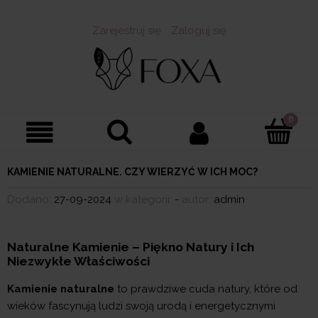
Zarejestruj się
Zaloguj się
KAMIENIE NATURALNE. CZY WIERZYĆ W ICH MOC?
Dodano:
27-09-2024
w kategorii:
-
autor:
admin
Naturalne Kamienie – Piękno Natury i Ich
Niezwykłe Właściwości
Kamienie naturalne
to prawdziwe cuda natury, które od
wieków fascynują ludzi swoją urodą i energetycznymi