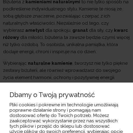
Biżuteria z
kamieniami naturalnymi
to nie tylko sposób na
podkreślenie indywidualnego stylu. Kamienie te niosą ze
sobą głębsze znaczenie, pozwalając czerpać z ich
naturalnych właściwości. Niezależnie od tego, czy
wybierasz
ametyst
dla spokoju,
granat
dla siły, czy
kwarc
różowy
dla miłości, biżuteria ta zawsze będzie czymś więcej
niż tylko ozdobą. To osobista, unikalna pamiątka, która
dodaje energii, chroni i inspiruje na co dzień.
Wybierając
naturalne kamienie
, tworzysz nie tylko piękne
zestawy biżuterii, ale również wprowadzasz do swojego
życia element harmonii, ochrony i pozytywnej energii.
Dbamy o Twoją prywatność
Pliki cookies i pokrewne im technologie umożliwiają
MOJE KONTO
poprawne działanie strony i pomagają nam
dostosować ofertę do Twoich potrzeb. Możesz
zaakceptować wykorzystanie przez nas wszystkich
INFORMACJE
tych plików i przejść do sklepu lub dostosować
użycie plików do swoich preferencji, wybierając opcję