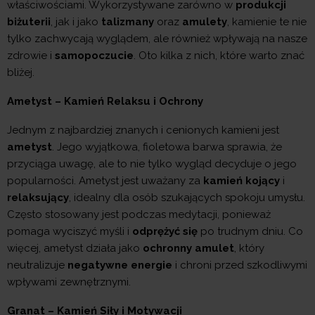
właściwościami. Wykorzystywane zarówno w
produkcji
biżuterii
, jak i jako
talizmany
oraz
amulety
, kamienie te nie
tylko zachwycają wyglądem, ale również wpływają na nasze
zdrowie i
samopoczucie
. Oto kilka z nich, które warto znać
bliżej.
Ametyst – Kamień Relaksu i Ochrony
Jednym z najbardziej znanych i cenionych kamieni jest
ametyst
. Jego wyjątkowa, fioletowa barwa sprawia, że
przyciąga uwagę, ale to nie tylko wygląd decyduje o jego
popularności. Ametyst jest uważany za
kamień kojący
i
relaksujący
, idealny dla osób szukających spokoju umysłu.
Często stosowany jest podczas medytacji, ponieważ
pomaga wyciszyć myśli i
odprężyć się
po trudnym dniu. Co
więcej, ametyst działa jako
ochronny amulet
, który
neutralizuje
negatywne energie
i chroni przed szkodliwymi
wpływami zewnętrznymi.
Granat – Kamień Siły i Motywacji