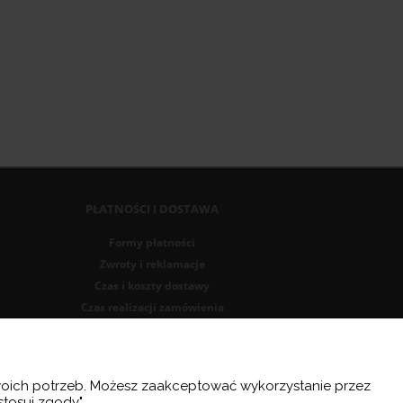
PŁATNOŚCI I DOSTAWA
Formy płatności
Zwroty i reklamacje
Czas i koszty dostawy
Czas realizacji zamówienia
Twoich potrzeb. Możesz zaakceptować wykorzystanie przez
stosuj zgody".