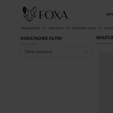
NO
»
»
»
Strona główna
Naszyjniki
Naszyjniki wzory
Naszyj
NASZYJ
DODATKOWE FILTRY
Cena: (wybierz)