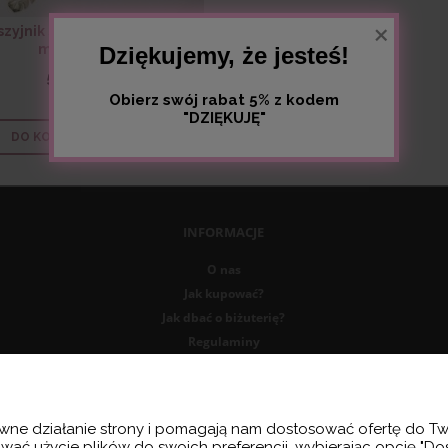
×
zyjnik stal chirurgiczna,
monsterki
Dziękujemy, że jesteś!
59,99 zł
Obierz swój rabat 5% z kodem
"DZIĘKUJĘ"
DO KOSZYKA
INFORMACJE
O nas
Jak kupować?
Jak dbać o biżuterię?
Regulaminy
Polityka prywatności
rawne działanie strony i pomagają nam dostosować ofertę do 
ować użycie plików do swoich preferencji, wybierając opcję "Do