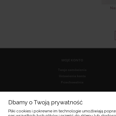
Nas
MOJE KONTO
Twoje zamówienia
Ustawienia konta
Przechowalnia
Dbamy o Twoją prywatność
Pliki cookies i pokrewne im technologie umożliwiają pop
nas wszystkich tych plików i przejść do sklepu lub dostos