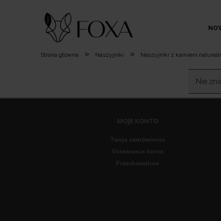
NO
»
»
Strona główna
Naszyjniki
Naszyjniki z kamieni natural
Nie zn
MOJE KONTO
Twoje zamówienia
Ustawienia konta
Przechowalnia