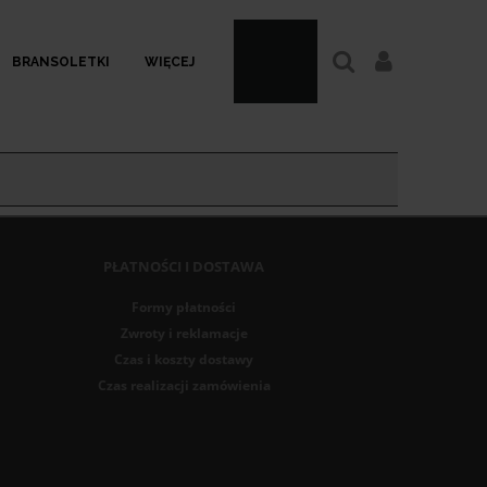
BRANSOLETKI
WIĘCEJ
PŁATNOŚCI I DOSTAWA
Formy płatności
Zwroty i reklamacje
Czas i koszty dostawy
Czas realizacji zamówienia