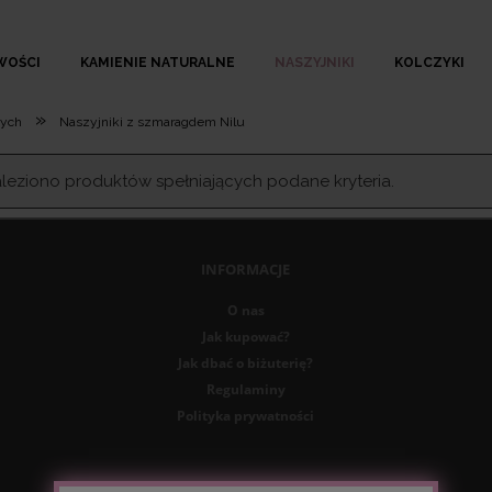
WOŚCI
KAMIENIE NATURALNE
NASZYJNIKI
KOLCZYKI
»
nych
Naszyjniki z szmaragdem Nilu
aleziono produktów spełniających podane kryteria.
INFORMACJE
O nas
Jak kupować?
Jak dbać o biżuterię?
Regulaminy
Polityka prywatności