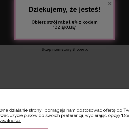
×
Dziękujemy, że jesteś!
Obierz swój rabat 5% z kodem
"DZIĘKUJĘ"
C
opyright:
Agencja Marketingowa Infinity 360
. FOXA 2023
Sklep internetowy Shoper.pl
rawne działanie strony i pomagają nam dostosować ofertę do 
ować użycie plików do swoich preferencji, wybierając opcję "Do
rywatności.