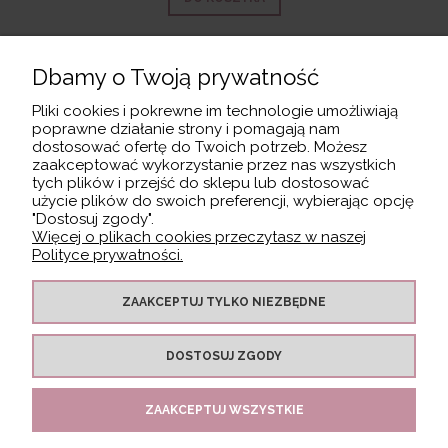
Dbamy o Twoją prywatność
Pliki cookies i pokrewne im technologie umożliwiają
MOJE KONTO
poprawne działanie strony i pomagają nam
dostosować ofertę do Twoich potrzeb. Możesz
zaakceptować wykorzystanie przez nas wszystkich
INFORMACJE
tych plików i przejść do sklepu lub dostosować
użycie plików do swoich preferencji, wybierając opcję
"Dostosuj zgody".
Więcej o plikach cookies przeczytasz w naszej
PŁATNOŚCI I DOSTAWA
Polityce prywatności.
ZAAKCEPTUJ TYLKO NIEZBĘDNE
DOSTOSUJ ZGODY
ZAAKCEPTUJ WSZYSTKIE
C
opyright:
Agencja Marketingowa Infinity 360
. FOXA 2023