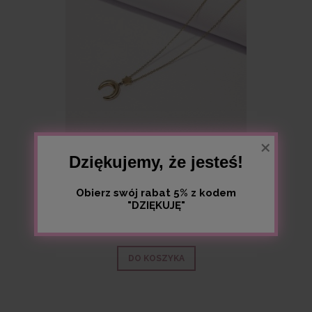
×
Dziękujemy, że jesteś!
Naszyjnik stal chirurgiczna, księżyc, róg obfitości,
Obierz swój rabat 5% z kodem
lunula, gwiazdka
"DZIĘKUJĘ"
54,99 zł
DO KOSZYKA