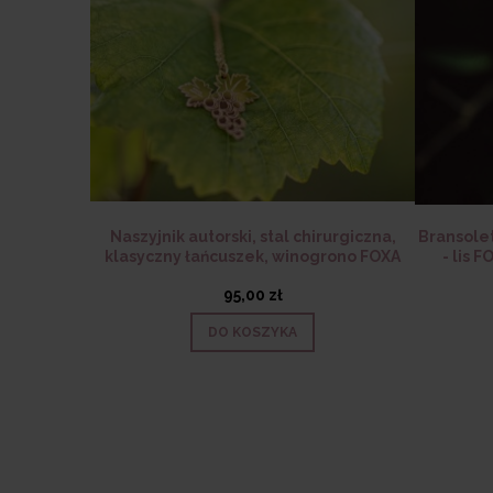
lachetnej -
Naszyjnik autorski, stal chirurgiczna,
Bransolet
 Whisper
klasyczny łańcuszek, winogrono FOXA
- lis 
95,00 zł
DO KOSZYKA