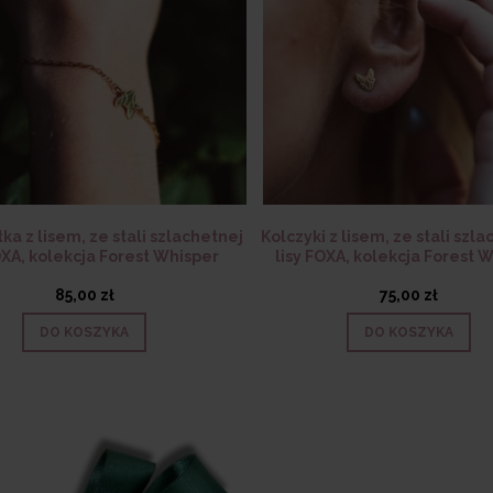
ka z lisem, ze stali szlachetnej
Kolczyki z lisem, ze stali szla
FOXA, kolekcja Forest Whisper
lisy FOXA, kolekcja Forest 
85,00 zł
75,00 zł
DO KOSZYKA
DO KOSZYKA