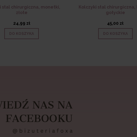
i stal chirurgiczna, monetki,
Kolczyki stal chirurgiczna,
złote
gotyckie
24,99 zł
45,00 zł
DO KOSZYKA
DO KOSZYKA