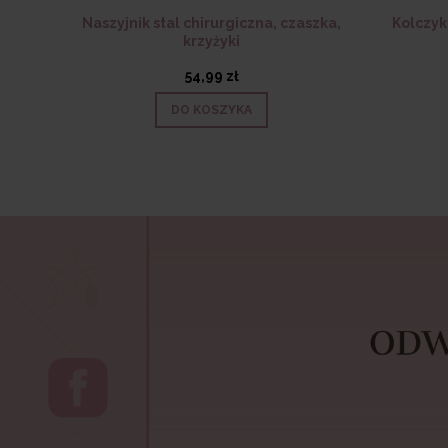
Naszyjnik stal chirurgiczna, czaszka,
Kolczyk
krzyżyki
54,99 zł
DO KOSZYKA