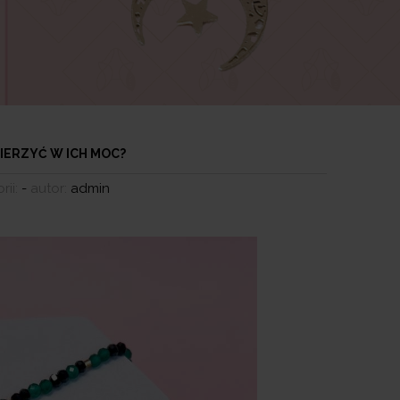
IERZYĆ W ICH MOC?
rii:
-
autor:
admin