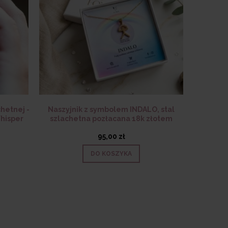
chetnej -
Naszyjnik z symbolem INDALO, stal
Naszyjni
Whisper
szlachetna pozłacana 18k złotem
koniczy
95,00 zł
DO KOSZYKA